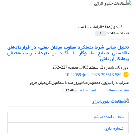
کلیدواژه‌ها =
الزامات سلامت
تعداد مقالات:
1
تحلیل مبانی شرط «عملکرد مطلوب میدان نفتی» در قراردادهای
بالادستی صنایع نفت‌وگاز با تأکید بر تعهدات زیست‌محیطی
پیمانکاران نفتی
دوره 10، شماره 2، اسفند 1403، صفحه
227-252
10.22059/jrels.2025.395613.589
مهراب داراب پور، محمودرضا فیروزمند، اسماعیل کریمیان جزی
مشاهده مقاله
اصل مقاله
312.46 K
مقالات آماده انتشار
شماره جاری