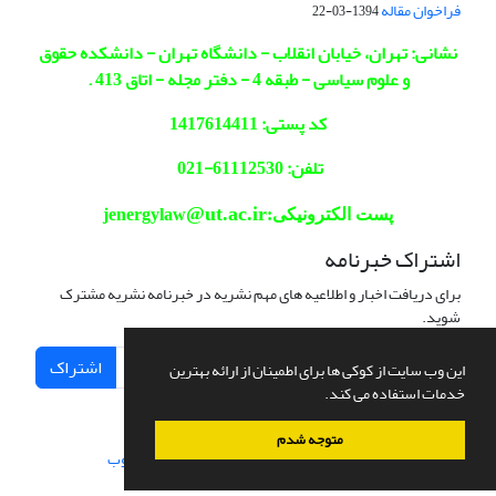
فراخوان مقاله
1394-03-22
نشانی: تهران، خیابان انقلاب - دانشگاه تهران - دانشکده حقوق
و علوم سیاسی - طبقه 4 - دفتر مجله - اتاق 413 .
کد پستی: 1417614411
تلفن: 61112530-021
@ut.ac.ir
پست الکترونیکی:jenergylaw
اشتراک خبرنامه
برای دریافت اخبار و اطلاعیه های مهم نشریه در خبرنامه نشریه مشترک
شوید.
اشتراک
این وب سایت از کوکی ها برای اطمینان از ارائه بهترین
خدمات استفاده می کند.
متوجه شدم
سامانه مدیریت نشریات علمی.
طراحی و پیاده سازی از
سیناوب