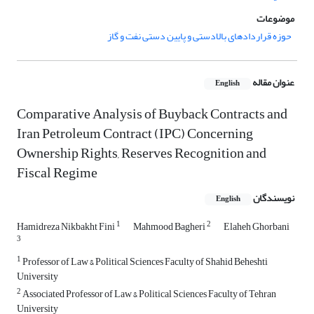
موضوعات
حوزه قراردادهای بالادستی و پایین دستی نفت و گاز
عنوان مقاله
English
Comparative Analysis of Buyback Contracts and
Iran Petroleum Contract (IPC) Concerning
Ownership Rights, Reserves Recognition and
Fiscal Regime
نویسندگان
English
1
2
Hamidreza Nikbakht Fini
Mahmood Bagheri
Elaheh Ghorbani
3
1
Professor of Law & Political Sciences Faculty of Shahid Beheshti
University
2
Associated Professor of Law & Political Sciences Faculty of Tehran
University