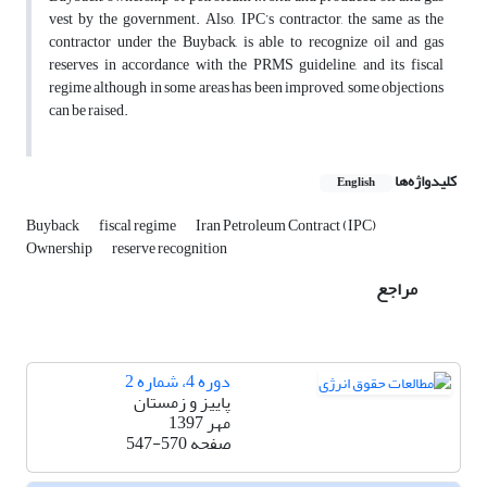
vest by the government. Also, IPC’s contractor, the same as the
contractor under the Buyback, is able to recognize oil and gas
reserves in accordance with the PRMS guideline, and its fiscal
regime although in some areas has been improved, some objections
can be raised.
کلیدواژه‌ها
English
Buyback
fiscal regime
Iran Petroleum Contract (IPC)
Ownership
reserve recognition
مراجع
دوره 4، شماره 2
پاییز و زمستان
مهر 1397
صفحه
547-570