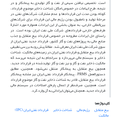
است. تخصیص نیافتن سهمی از نفت و گاز تولیدی به پیمانکار و در
نتیجه، طرح ابهامات در خصوص امکان شناخت ذخایر موضوع قرارداد،
کوتاه بودن مدت این قراردادها و عدم مشارکت شرکت‌های نفتی در
مرحلۀ تولید و نامقبول بودن رژیم مالی این قرارداد برای شرکت‌های
بین‌المللی خارجی، به عنوان بخشی از این ایرادات همواره مورد اشارۀ
طرف‌های خارجی قراردادهای شرکت ملی نفت ایران بوده است. در
راستای حل ایرادات مطروحه در خصوص قرارداد بیع متقابل و جذب
منابع مالی به پروژه‌های نفت و گاز کشور، قرارداد جدید نفتی ایران از
سوی شرکت ملی نفت ایران معرفی شد. مقالۀ پیش رو به بررسی تطبیقی
قرارداد بیع متقابل و قرارداد نفتی ایران در زمینه‌های مالکیت، شناخت
ذخایر و سیستم مالی می‌پردازد و سرانجام به این نتیجه می‌رسد که
مالکیت ذخایر نفت و گاز و نیز نفت و گاز تولیدشده در قرارداد جدید،
همچون بیع متقابل به پیمانکار منتقل نمی‌شود. همچنین، مطابق
دستورالعمل PRMS ، پیمانکار قرارداد نفتی ایران نیز مشابه پیمانکار
قرارداد بیع متقابل، قادر به شناخت ذخایر نفت و گاز موضوع قرارداد
است. همچنین، صرف‌نظر از اِعمال پاره‌ای اصلاحات در سیستم مالی
قرارداد جدید، همچنان می‌توان ایراداتی به آن وارد کرد.
کلیدواژه‌ها
بیع متقابل
رژیم مالی
شناخت ذخایر
قرارداد نفتی ایران (IPC)
مالکیت