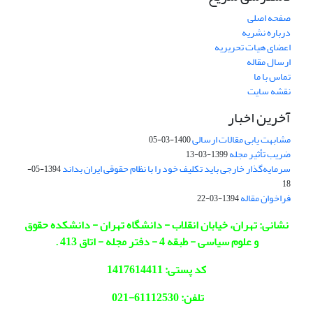
صفحه اصلی
درباره نشریه
اعضای هیات تحریریه
ارسال مقاله
تماس با ما
نقشه سایت
آخرین اخبار
مشابهت یابی مقالات ارسالی
1400-03-05
ضریب تأثیر مجله
1399-03-13
سرمایه‌گذار خارجی باید تکلیف خود را با نظام حقوقی ایران بداند
1394-05-
18
فراخوان مقاله
1394-03-22
نشانی: تهران، خیابان انقلاب - دانشگاه تهران - دانشکده حقوق
و علوم سیاسی - طبقه 4 - دفتر مجله - اتاق 413 .
کد پستی: 1417614411
تلفن: 61112530-021