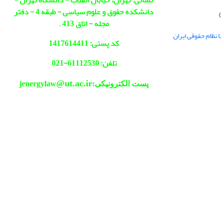
نشانی: تهران، خیابان انقلاب - دانشگاه تهران -
دانشکده حقوق و علوم سیاسی - طبقه 4 - دفتر
مجله - اتاق 413 .
ا نظام حقوقی ایران
کد پستی: 1417614411
تلفن: 61112530-021
@ut.ac.ir
پست الکترونیکی:jenergylaw