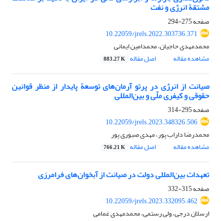
مشتقة انرژی و نفت
صفحه
275-294
10.22059/jrels.2022.303736.371
محمدمهدی حاجیان، محمدامین ایمانی
مشاهده مقاله
اصل مقاله
883.27 K
صیانت از انرژی در پرتو آرمان‌های توسعة پایدار از منظر قوانین
حقوقی و ‏کیفری ملّی و بین‌المللی
صفحه
295-314
10.22059/jrels.2023.348326.506
محمدرضا داراب پور، مهدی صبوری پور
مشاهده مقاله
اصل مقاله
766.21 K
تعهدات بین‌المللی دولت در صیانت از آبخوان‌های فرامرزی
صفحه
315-332
10.22059/jrels.2023.332095.462
ارسلان درجی، ولی رستمی، محمدمهدی غمامی