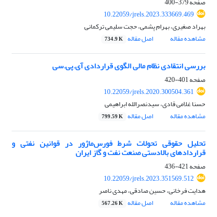
صفحه
379-400
10.22059/jrels.2023.333669.469
بهراد صغیری، بهرام پشمی، حجت سلیمی ترکمانی
مشاهده مقاله
اصل مقاله
734.9 K
بررسی انتقادی نظام مالی الگوی قراردادی آی.پی.سی
صفحه
401-420
10.22059/jrels.2020.300504.361
حسنا غلامى قادی، سیدنصرالله ابراهیمی
مشاهده مقاله
اصل مقاله
799.59 K
تحلیل حقوقی تحولات شرط فورس‌ماژور در قوانین نفتی و
قراردادهای بالادستی صنعت نفت و گاز ایران
صفحه
421-436
10.22059/jrels.2023.351569.512
هدایت فرخانی، حسین صادقی، مهدی ناصر
مشاهده مقاله
اصل مقاله
567.26 K