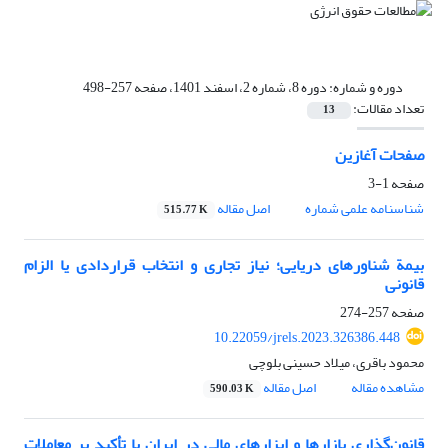
دوره و شماره:
دوره 8، شماره 2، اسفند 1401، صفحه 257-498
تعداد مقالات:
13
صفحات آغازین
صفحه
1-3
شناسنامه علمی شماره
اصل مقاله
515.77 K
بیمة شناورهای دریایی؛ نیاز تجاری و انتخاب قراردادی یا الزام
قانونی
صفحه
257-274
10.22059/jrels.2023.326386.448
محمود باقری، میلاد حسینی بلوچی
مشاهده مقاله
اصل مقاله
590.03 K
قانون‌گذاری بازارها و ابزارهای مالی در ایران با تأکید بر معاملات