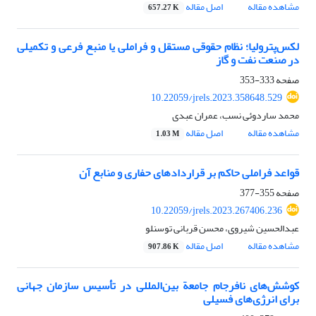
مشاهده مقاله
اصل مقاله
657.27 K
لکس‌پترولیا؛ نظام حقوقی مستقل و فراملی یا منبع فرعی و تکمیلی
در صنعت نفت و گاز
صفحه
333-353
10.22059/jrels.2023.358648.529
محمد ساردوئی نسب، عمران عبدی
مشاهده مقاله
اصل مقاله
1.03 M
قواعد فراملی حاکم بر قراردادهای حفاری و منابع آن
صفحه
355-377
10.22059/jrels.2023.267406.236
عبدالحسین شیروی، محسن قربانی توسنلو
مشاهده مقاله
اصل مقاله
907.86 K
کوشش‌های نافرجام جامعة بین‌المللی در تأسیس سازمان جهانی
برای انرژی‌های فسیلی